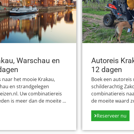
akau, Warschau en
Autoreis Kr
dagen
12 dagen
s naar het mooie Krakau,
Boek een autoreis
hau en strandgelegen
schilderachtig Zak
eizen.nl. Uw combinatiereis
combinatiereis naa
eden is meer dan de moeite ...
de moeite waard zow
Reserveer nu