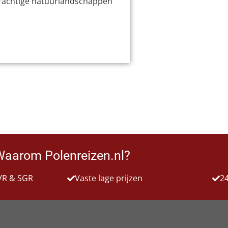
prachtige natuurlandschappen
Waarom Polenreizen.nl?
VR & SGR
Vaste lage prijzen
24