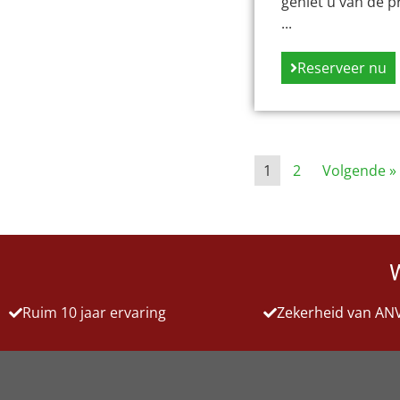
geniet u van de 
...
Reserveer nu
1
2
Volgende »
Ruim 10 jaar ervaring
Zekerheid van AN