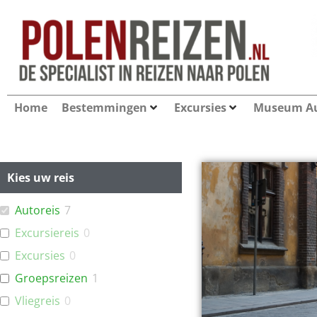
Home
Bestemmingen
Excursies
Museum Au
Kies uw reis
Autoreis
7
Excursiereis
0
Excursies
0
Groepsreizen
1
Vliegreis
0