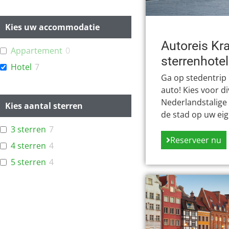
Kies uw accommodatie
Autoreis Kr
Appartement
0
sterrenhotel
Hotel
7
Ga op stedentrip
auto! Kies voor d
Nederlandstalige 
Kies aantal sterren
de stad op uw eige
3 sterren
7
Reserveer nu
4 sterren
4
5 sterren
4