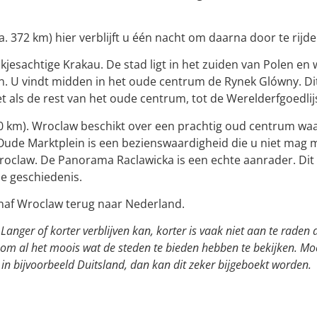
ca. 372 km) hier verblijft u één nacht om daarna door te rijd
okjesachtige Krakau. De stad ligt in het zuiden van Polen en
ien. U vindt midden in het oude centrum de Rynek Glówny. Di
et als de rest van het oude centrum, tot de Werelderfgoedli
70 km). Wroclaw beschikt over een prachtig oud centrum wa
de Marktplein is een bezienswaardigheid die u niet mag m
claw. De Panorama Raclawicka is een echte aanrader. Dit 
e geschiedenis.
anaf Wroclaw terug naar Nederland.
anger of korter verblijven kan, korter is vaak niet aan te raden
m al het moois wat de steden te bieden hebben te bekijken. Mo
in bijvoorbeeld Duitsland, dan kan dit zeker bijgeboekt worden.