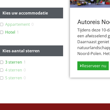
Kies uw accommodatie
Autoreis No
Appartement
0
Tijdens deze 10-
Hotel
1
een afwisselend g
Daarnaast geniet
natuurlandschap
Kies aantal sterren
Noord-Polen. Het 
3 sterren
1
Reserveer nu
4 sterren
0
5 sterren
0