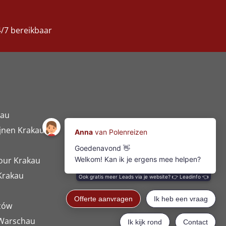
/7 bereikbaar
nau
jnen Krakau
Tour Krakau
Krakau
zów
 Warschau