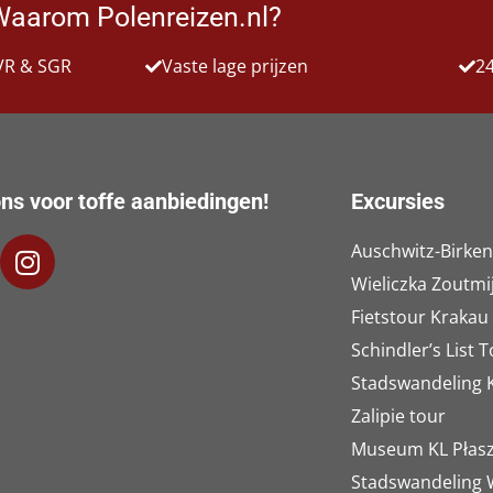
Waarom Polenreizen.nl?
VR & SGR
Vaste lage prijzen
24
ns voor toffe aanbiedingen!
Excursies
Auschwitz-Birke
Wieliczka Zoutmi
Fietstour Krakau
Schindler’s List 
Stadswandeling 
Zalipie tour
Museum KL Płas
Stadswandeling