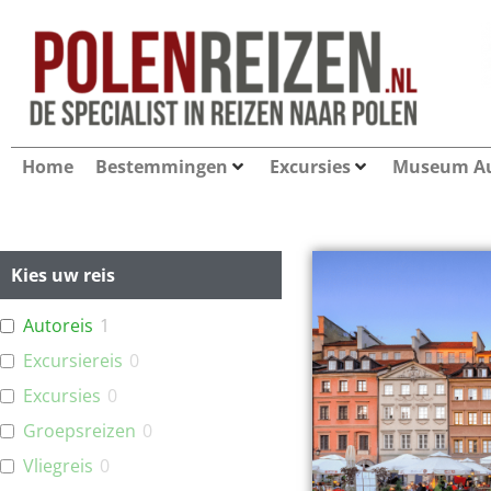
Home
Bestemmingen
Excursies
Museum Au
Kies uw reis
Autoreis
1
Excursiereis
0
Excursies
0
Groepsreizen
0
Vliegreis
0