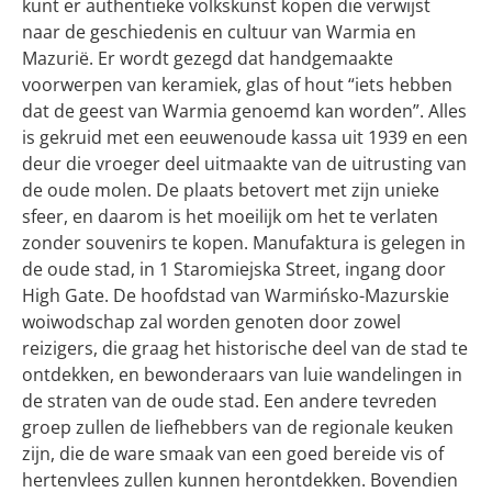
kunt er authentieke volkskunst kopen die verwijst
naar de geschiedenis en cultuur van Warmia en
Mazurië. Er wordt gezegd dat handgemaakte
voorwerpen van keramiek, glas of hout “iets hebben
dat de geest van Warmia genoemd kan worden”. Alles
is gekruid met een eeuwenoude kassa uit 1939 en een
deur die vroeger deel uitmaakte van de uitrusting van
de oude molen. De plaats betovert met zijn unieke
sfeer, en daarom is het moeilijk om het te verlaten
zonder souvenirs te kopen. Manufaktura is gelegen in
de oude stad, in 1 Staromiejska Street, ingang door
High Gate. De hoofdstad van Warmińsko-Mazurskie
woiwodschap zal worden genoten door zowel
reizigers, die graag het historische deel van de stad te
ontdekken, en bewonderaars van luie wandelingen in
de straten van de oude stad. Een andere tevreden
groep zullen de liefhebbers van de regionale keuken
zijn, die de ware smaak van een goed bereide vis of
hertenvlees zullen kunnen herontdekken. Bovendien