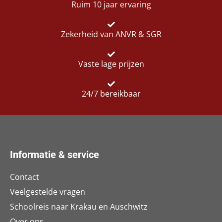
Ruim 10 jaar ervaring
Zekerheid van ANVR & SGR
Vaste lage prijzen
24/7 bereikbaar
Informatie & service
Contact
Veelgestelde vragen
Schoolreis naar Krakau en Auschwitz
Over ons