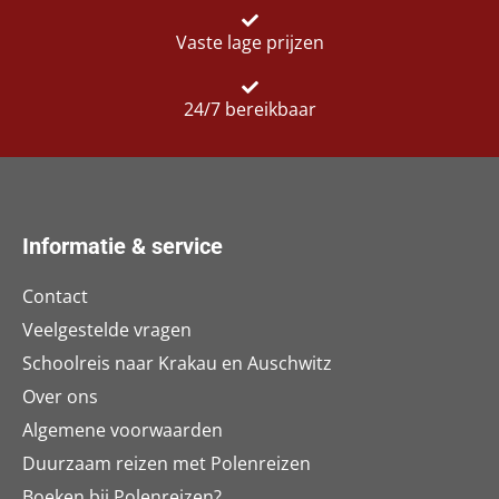
Vaste lage prijzen
24/7 bereikbaar
Informatie & service
Contact
Veelgestelde vragen
Schoolreis naar Krakau en Auschwitz
Over ons
Algemene voorwaarden
Duurzaam reizen met Polenreizen
Boeken bij Polenreizen?