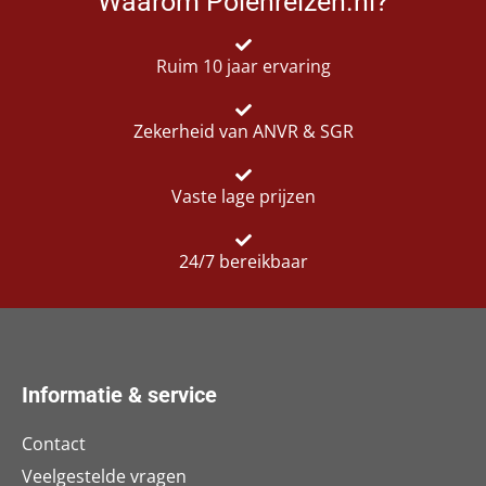
Waarom Polenreizen.nl?
Ruim 10 jaar ervaring
Zekerheid van ANVR & SGR
Vaste lage prijzen
24/7 bereikbaar
Informatie & service
Contact
Veelgestelde vragen