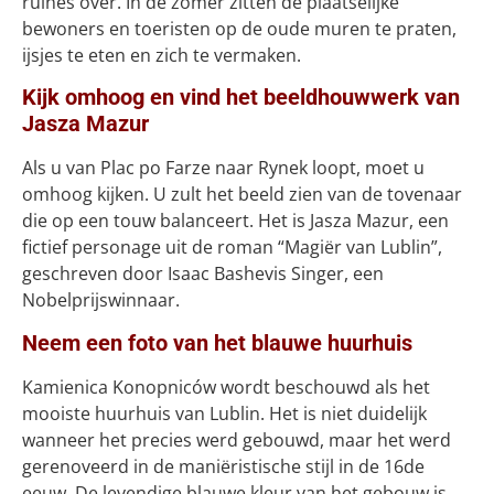
ruïnes over. In de zomer zitten de plaatselijke
bewoners en toeristen op de oude muren te praten,
ijsjes te eten en zich te vermaken.
Kijk omhoog en vind het beeldhouwwerk van
Jasza Mazur
Als u van Plac po Farze naar Rynek loopt, moet u
omhoog kijken. U zult het beeld zien van de tovenaar
die op een touw balanceert. Het is Jasza Mazur, een
fictief personage uit de roman “Magiër van Lublin”,
geschreven door Isaac Bashevis Singer, een
Nobelprijswinnaar.
Neem een foto van het blauwe huurhuis
Kamienica Konopniców wordt beschouwd als het
mooiste huurhuis van Lublin. Het is niet duidelijk
wanneer het precies werd gebouwd, maar het werd
gerenoveerd in de maniëristische stijl in de 16de
eeuw. De levendige blauwe kleur van het gebouw is