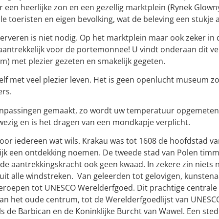
een heerlijke zon en een gezellig marktplein (Rynek Glowny
e toeristen en eigen bevolking, wat de beleving een stukje 
serveren is niet nodig. Op het marktplein maar ook zeker in d
aantrekkelijk voor de portemonnee! U vindt onderaan dit ve
m) met plezier gezeten en smakelijk gegeten.
elf met veel plezier leven. Het is geen openlucht museum zoa
ers.
anpassingen gemaakt, zo wordt uw temperatuur opgemeten 
ezig en is het dragen van een mondkapje verplicht.
or iedereen wat wils. Krakau was tot 1608 de hoofdstad van
jk een ontdekking noemen. De tweede stad van Polen timmer
de aantrekkingskracht ook geen kwaad. In zekere zin niets 
 uit alle windstreken. Van geleerden tot gelovigen, kunsten
eroepen tot UNESCO Werelderfgoed. Dit prachtige centrale 
 van het oude centrum, tot de Werelderfgoedlijst van UNES
ls de Barbican en de Koninklijke Burcht van Wawel. Een sted