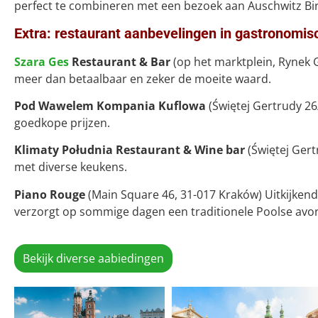
perfect te combineren met een bezoek aan Auschwitz Bi
Extra: restaurant aanbevelingen in gastronomi
Szara Ges
Restaurant & Bar
(op het marktplein, Rynek 
meer dan betaalbaar en zeker de moeite waard.
Pod Wawelem Kompania Kuflowa
(Świętej Gertrudy 26
goedkope prijzen.
Klimaty Południa Restaurant & Wine bar
(Świętej Gert
met diverse keukens.
Piano Rouge
(Main Square 46, 31-017 Kraków) Uitkijkend
verzorgt op sommige dagen een traditionele Poolse avo
Bekijk diverse aabiedingen