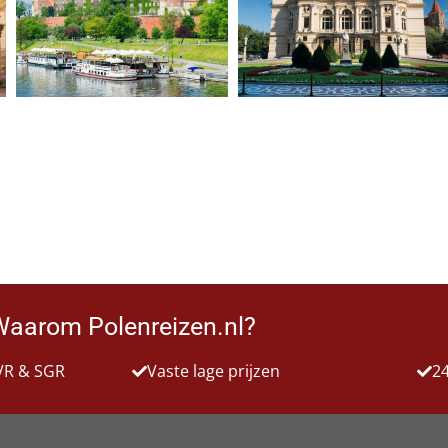
Waarom Polenreizen.nl?
VR & SGR
Vaste lage prijzen
24