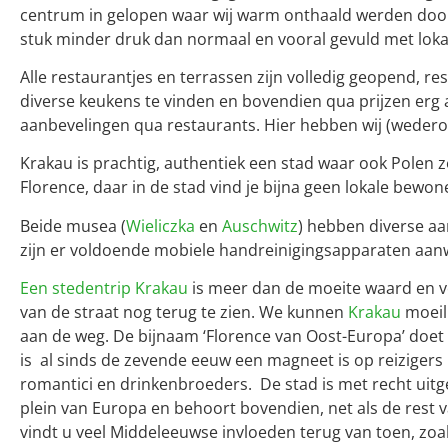
centrum in gelopen waar wij warm onthaald werden door 
stuk minder druk dan normaal en vooral gevuld met lokal
Alle restaurantjes en terrassen zijn volledig geopend, re
diverse keukens te vinden en bovendien qua prijzen erg 
aanbevelingen qua restaurants. Hier hebben wij (wedero
Krakau is prachtig, authentiek een stad waar ook Polen z
Florence, daar in de stad vind je bijna geen lokale bewon
Beide musea (
Wieliczka
en
Auschwitz
) hebben diverse a
zijn er voldoende mobiele handreinigingsapparaten aanw
Een stedentrip Krakau
is meer dan de moeite waard en vo
van de straat nog terug te zien. We kunnen
Krakau
moeili
aan de weg. De bijnaam ‘Florence van Oost-Europa’ doet 
is al sinds de zevende eeuw een magneet is op reizigers
romantici en drinkenbroeders. De stad is met recht uitg
plein van Europa en behoort bovendien, net als de rest
vindt u veel Middeleeuwse invloeden terug van toen, zoa