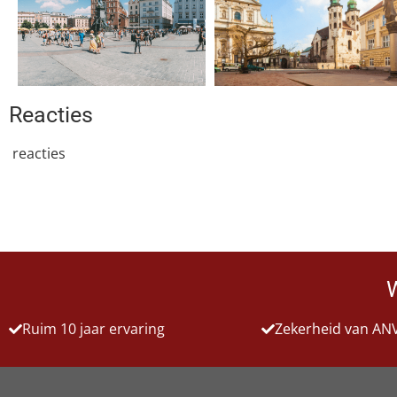
Reacties
reacties
Ruim 10 jaar ervaring
Zekerheid van AN