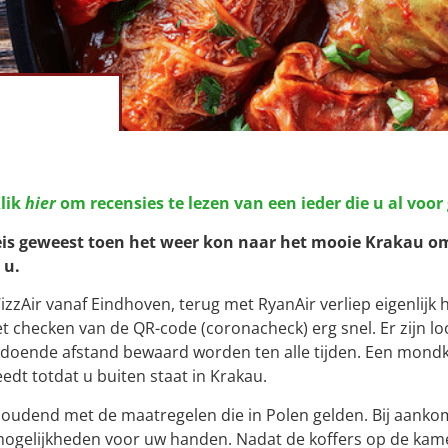
lik
hier
om recensies te lezen van een ieder die u al voor 
op reis geweest toen het weer kon naar het mooie Krakau 
 u.
Air vanaf Eindhoven, terug met RyanAir verliep eigenlijk h
het checken van de QR-code (coronacheck) erg snel. Er zijn 
ldoende afstand bewaard worden ten alle tijden. Een mondka
dt totdat u buiten staat in Krakau.
oudend met de maatregelen die in Polen gelden. Bij aankoms
gelijkheden voor uw handen. Nadat de koffers op de kamer l