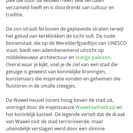
plek die door de eeuwen heen vele verhalen
verzameld heeft en is doordrenkt van cultuur en
traditie.
De zon straalt fel boven de geplaveide straten terwijl
het geluid van kerkklokken de lucht vult. De oude
binnenstad, die op de Werelderfgoedlijst van UNESCO
staat, biedt een adembenemend uitzicht op
middeleeuwse architectuur en
statige paleizen
.
Overal waar je kijkt, voel je de ziel van een stad die
getuige is geweest van koninklijke kroningen,
kunstenaars die inspiratie vonden en geheimen die
fluisteren in de smalle steegjes.
De Wawel-heuvel torent hoog boven de stad uit,
omringd door de majestueuze
Wawel-kathedraal
en
het koninklijk kasteel. De legende vertelt dat de draak
van Wawel ooit de stad terroriseerde, maar
uiteindelijk verslagen werd door een slimme