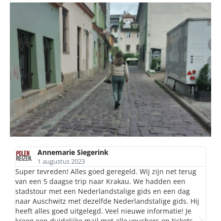
Annemarie Siegerink
1 augustus 2023
s
Super tevreden! Alles goed geregeld. Wij zijn net terug
Ha
van een 5 daagse trip naar Krakau. We hadden een
ge
n
stadstour met een Nederlandstalige gids en een dag
ge
naar Auschwitz met dezelfde Nederlandstalige gids. Hij
tr
heeft alles goed uitgelegd. Veel nieuwe informatie! Je
to
kreeg een duidelijke mail met alle vouchers en tickets.