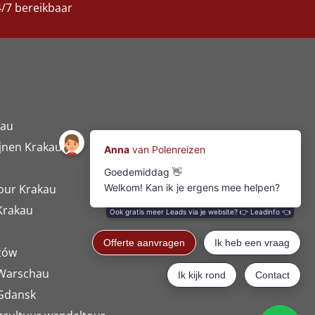
/7 bereikbaar
nau
jnen Krakau
Tour Krakau
Krakau
zów
 Warschau
Gdansk