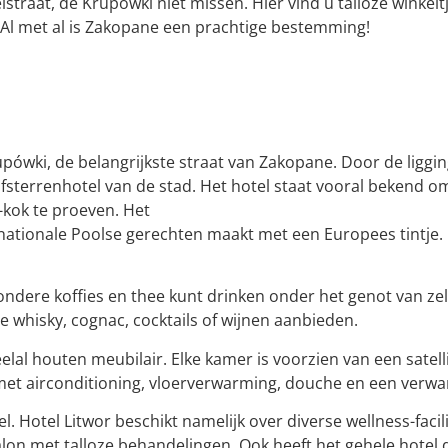
lstraat, de Krupowki niet missen. Hier vind u talloze winkelt
! Al met al is Zakopane een prachtige bestemming!
upówki, de belangrijkste straat van Zakopane. Door de ligging
ijfsterrenhotel van de stad. Het hotel staat vooral bekend 
-kok te proeven. Het
 nationale Poolse gerechten maakt met een Europees tintje. 
zondere koffies en thee kunt drinken onder het genot van z
 whisky, cognac, cocktails of wijnen aanbieden.
eelal houten meubilair. Elke kamer is voorzien van een satell
met airconditioning, vloerverwarming, douche en een ver
tel. Hotel Litwor beschikt namelijk over diverse wellness-faci
n met talloze behandelingen. Ook heeft het gehele hotel d