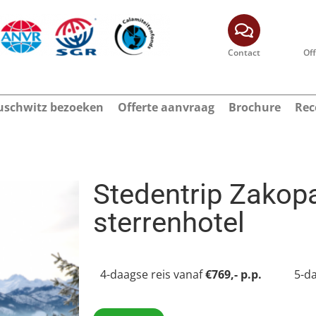
Contact
Of
schwitz bezoeken
Offerte aanvraag
Brochure
Rec
Stedentrip Zakop
sterrenhotel
4-daagse reis vanaf
€769,- p.p.
5-d