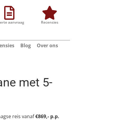
ferte aanvraag
Recensies
ensies
Blog
Over ons
ane met 5-
aagse reis vanaf
€869,- p.p.