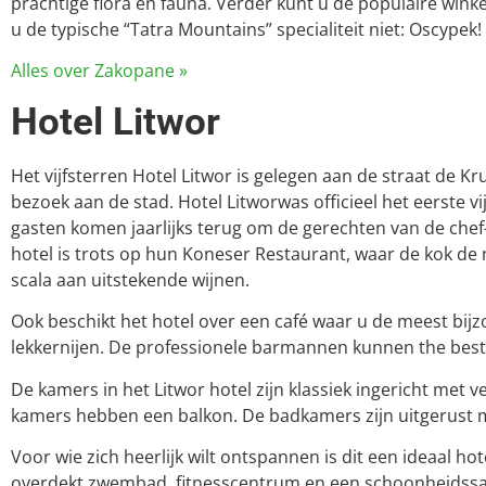
prachtige flora en fauna. Verder kunt u de populaire winke
u de typische “Tatra Mountains” specialiteit niet: Oscypek
Alles over Zakopane »
Hotel Litwor
Het vijfsterren Hotel Litwor is gelegen aan de straat de Kr
bezoek aan de stad. Hotel Litworwas officieel het eerste v
gasten komen jaarlijks terug om de gerechten van de chef
hotel is trots op hun Koneser Restaurant, waar de kok de
scala aan uitstekende wijnen.
Ook beschikt het hotel over een café waar u de meest bij
lekkernijen. De professionele barmannen kunnen the beste
De kamers in het Litwor hotel zijn klassiek ingericht met v
kamers hebben een balkon. De badkamers zijn uitgerust 
Voor wie zich heerlijk wilt ontspannen is dit een ideaal ho
overdekt zwembad, fitnesscentrum en een schoonheidssalo