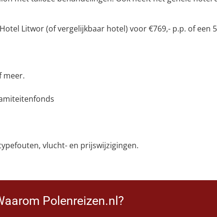
tel Litwor (of vergelijkbaar hotel) voor €769,- p.p. of een 5
f meer.
lamiteitenfonds
pefouten, vlucht- en prijswijzigingen.
Waarom Polenreizen.nl?