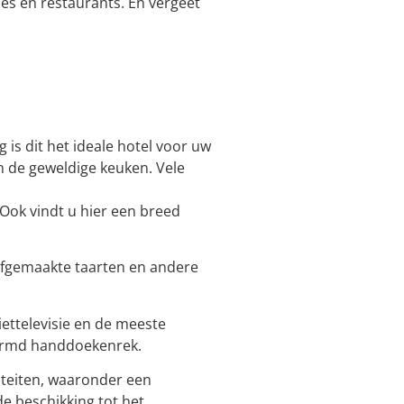
jes en restaurants. En vergeet
 is dit het ideale hotel voor uw
om de geweldige keuken. Vele
Ook vindt u hier een breed
elfgemaakte taarten en andere
iettelevisie en de meeste
warmd handdoekenrek.
liteiten, waaronder een
e beschikking tot het