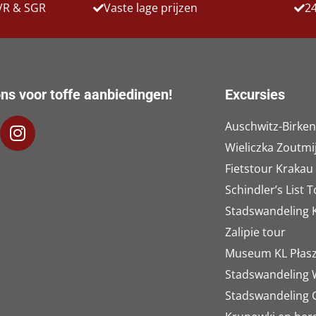
VR & SGR
Vaste lage prijzen
24
ns voor toffe aanbiedingen!
Excursies
Auschwitz-Birke
Wieliczka Zoutmi
Fietstour Krakau
Schindler’s List 
Stadswandeling 
Zalipie tour
Museum KL Płas
Stadswandeling
Stadswandeling 