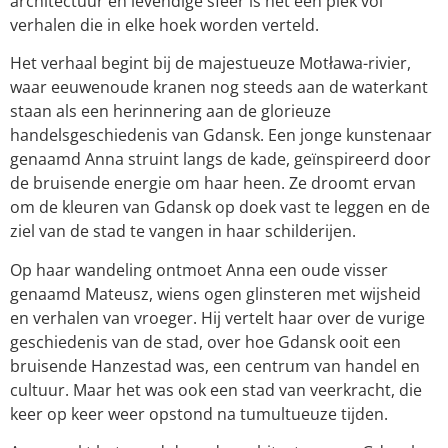
architectuur en levendige sfeer is het een plek vol
verhalen die in elke hoek worden verteld.
Het verhaal begint bij de majestueuze Motława-rivier,
waar eeuwenoude kranen nog steeds aan de waterkant
staan als een herinnering aan de glorieuze
handelsgeschiedenis van Gdansk. Een jonge kunstenaar
genaamd Anna struint langs de kade, geïnspireerd door
de bruisende energie om haar heen. Ze droomt ervan
om de kleuren van Gdansk op doek vast te leggen en de
ziel van de stad te vangen in haar schilderijen.
Op haar wandeling ontmoet Anna een oude visser
genaamd Mateusz, wiens ogen glinsteren met wijsheid
en verhalen van vroeger. Hij vertelt haar over de vurige
geschiedenis van de stad, over hoe Gdansk ooit een
bruisende Hanzestad was, een centrum van handel en
cultuur. Maar het was ook een stad van veerkracht, die
keer op keer weer opstond na tumultueuze tijden.