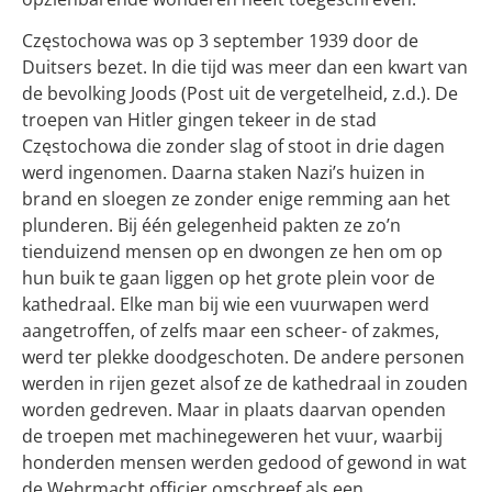
Częstochowa was op 3 september 1939 door de
Duitsers bezet. In die tijd was meer dan een kwart van
de bevolking Joods (Post uit de vergetelheid, z.d.). De
troepen van Hitler gingen tekeer in de stad
Częstochowa die zonder slag of stoot in drie dagen
werd ingenomen. Daarna staken Nazi’s huizen in
brand en sloegen ze zonder enige remming aan het
plunderen. Bij één gelegenheid pakten ze zo’n
tienduizend mensen op en dwongen ze hen om op
hun buik te gaan liggen op het grote plein voor de
kathedraal. Elke man bij wie een vuurwapen werd
aangetroffen, of zelfs maar een scheer- of zakmes,
werd ter plekke doodgeschoten. De andere personen
werden in rijen gezet alsof ze de kathedraal in zouden
worden gedreven. Maar in plaats daarvan openden
de troepen met machinegeweren het vuur, waarbij
honderden mensen werden gedood of gewond in wat
de Wehrmacht officier omschreef als een