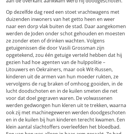
aan de overkant aankwam werd hij doodgeschoten.
Op dezelfde dag reed een stoet vrachtwagens met
duizenden inwoners van het getto heen en weer
naar een dorp vlak buiten de stad. Daar aangekomen
werden de Joden onder schot gehouden en moesten
ze zonder eten of drinken wachten. Volgens
getuigenissen die door Vasili Grossman zijn
opgetekend, zou één getuige verteld hebben dat hij
gezien had hoe agenten van de hulppolitie –
Litouwers en Oekraïners, maar ook Wit-Russen,
kinderen uit de armen van hun moeder rukten, ze
vervolgens de rug braken of omhoog gooiden, in de
lucht doodschoten en in de kuilen smeten die net
voor dat doel gegraven waren. De volwassenen
werden gedwongen hun kleren uit te trekken, waarna
ook zij met machinegeweren werden doodgeschoten
en in de kuilen bij hun kinderen terecht kwamen. Een
klein aantal slachtoffers overleefden het bloedbad.