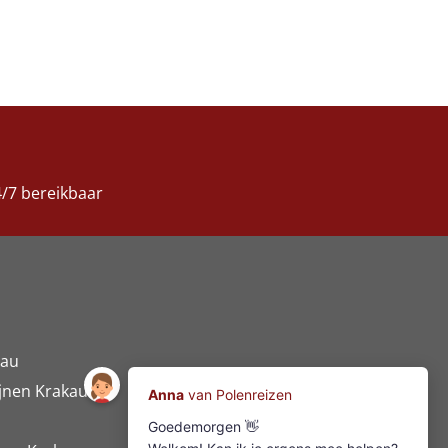
/7 bereikbaar
nau
jnen Krakau