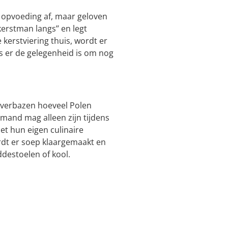
lke opvoeding af, maar geloven
erstman langs’’ en legt
kerstviering thuis, wordt er
is er de gelegenheid is om nog
er verbazen hoeveel Polen
emand mag alleen zijn tijdens
et hun eigen culinaire
rdt er soep klaargemaakt en
ddestoelen of kool.