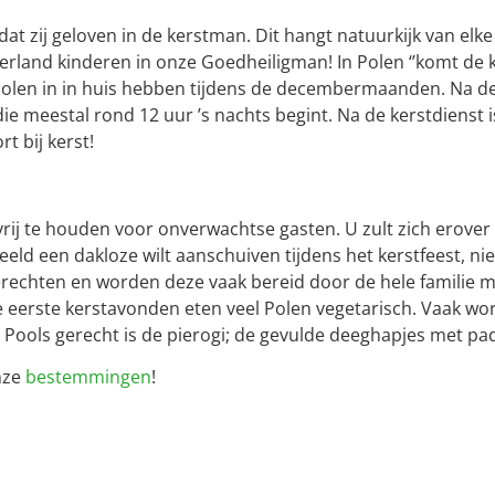
ie dat zij geloven in de kerstman. Dit hangt natuurkijk van e
derland kinderen in onze Goedheiligman! In Polen ‘’komt de k
Polen in in huis hebben tijdens de decembermaanden. Na de 
die meestal rond 12 uur ’s nachts begint. Na de kerstdienst 
t bij kerst!
el vrij te houden voor onverwachtse gasten. U zult zich erov
eeld een dakloze wilt aanschuiven tijdens het kerstfeest, ni
rechten en worden deze vaak bereid door de hele familie m
e eerste kerstavonden eten veel Polen vegetarisch. Vaak wo
d Pools gerecht is de pierogi; de gevulde deeghapjes met pa
nze
bestemmingen
!