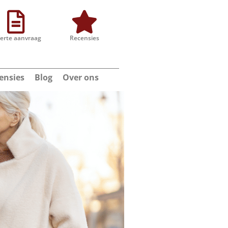
ferte aanvraag
Recensies
ensies
Blog
Over ons